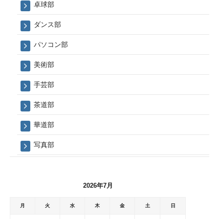
卓球部
ダンス部
パソコン部
美術部
手芸部
茶道部
華道部
写真部
2026年7月
月
火
水
木
金
土
日