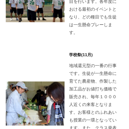
目を行います。各年度に
おける最初のイベントと
なり、どの種目でも生徒
は一生懸命プレーしま
す。
学校祭(11月)
地域還元型の一番の行事
です。生徒が一生懸命に
育てた農産物、作製した
加工品がお値打ち価格で
販売され、毎年１０００
人近くの来客となりま
す。お客様とのふれあい
も授業の一環となってい
ます。また、クラス発表