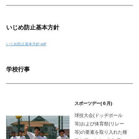
2026
年
4
いじめ防止基本方針
月
17
いじめ防止基本方針.pdf
日
学校行事
スポーツデー(６月)
球技大会(ドッヂボール
等)および体育祭(リレー
等)の要素を取り入れた種