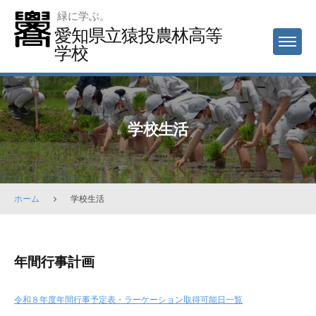
Skip
緑に学ぶ。
to
愛知県立猿投農林高等
MENU
content
学校
学校生活
ホーム
学校生活
学
年間行事計画
校
生
令和８年度年間行事予定表・ラーケーション取得可能日一覧
活