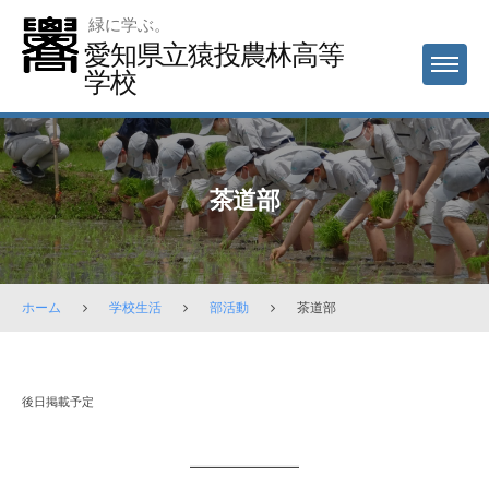
Skip
緑に学ぶ。
to
愛知県立猿投農林高等
MENU
content
学校
茶道部
ホーム
学校生活
部活動
茶道部
茶
後日掲載予定
道
部