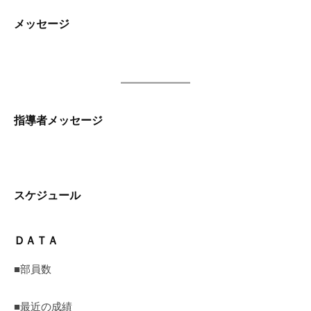
2026
メッセージ
年
4
月
6
日
指導者メッセージ
スケジュール
ＤＡＴＡ
■部員数
■最近の成績