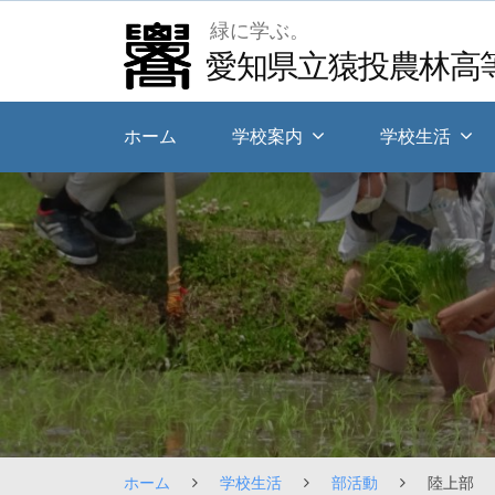
Skip
緑に学ぶ。
to
愛知県立猿投農林高
content
ホーム
学校案内
学校生活
ホーム
学校生活
部活動
陸上部