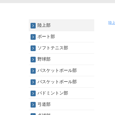
陸
陸上
陸上部
上
ボート部
部
ソフトテニス部
20
年
野球部
10
バスケットボール部
月
9
バスケットボール部
日
バドミントン部
弓道部