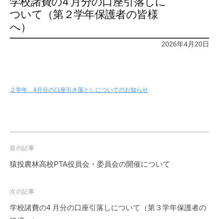
学校諸費の4 月分の口座引落しに
ついて（第２学年保護者の皆様
へ）
2026年4月20日
２学年 4月分の口座引き落としについてのお知らせ
Post
前の記事
navigation
猿投農林高校PTA役員会・委員会の開催について
次の記事
学校諸費の4 月分の口座引落しについて（第３学年保護者の