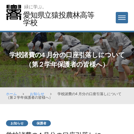
Skip
緑に学ぶ。
to
愛知県立猿投農林高等
MENU
content
学校
学校諸費の4 月分の口座引落しについて
（第２学年保護者の皆様へ）
ホーム
お知らせ
学校諸費の4 月分の口座引落しについて
（第２学年保護者の皆様へ）
お知らせ
保護者
/