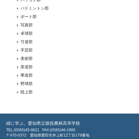
バドミントン部
ボート部
写真部
卓球部
弓道部
手芸部
美術部
茶道部
華道部
野球部
陸上部
緑に学ぶ。愛知県立猿投農林高等学校
TEL:(0565)45-0621
FAX:(0565)46-1985
〒470-0372 愛知県豊田市井上町12丁目179番地