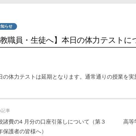
お知らせ
【教職員・生徒へ】本日の体力テストに
日の体力テストは延期となります。通常通りの授業を実
st
の記事
vigation
校諸費の4 月分の口座引落しについて（第３
高等
年保護者の皆様へ）