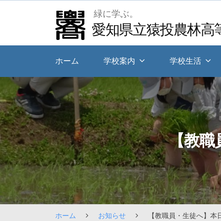
Skip
緑に学ぶ。
to
愛知県立猿投農林高
content
ホーム
学校案内
学校生活
【教職
ホーム
お知らせ
【教職員・生徒へ】本