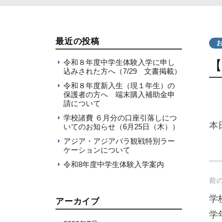
最近の投稿
令和８年度中学生体験入学に申し
込みされた方へ（7/29 文書掲載）
令和８年度新入生（現１年生）の
保護者の方へ 端末購入補助金申
請について
学校諸費 ６月分の口座引落しにつ
本
いてのお知らせ（6月25日（木））
アジア・アジアパラ観戦特別ラー
ケーションについて
令和8年度中学生体験入学案内
Po
前
na
学
アーカイブ
学