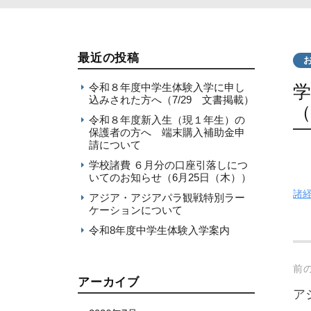
最近の投稿
令和８年度中学生体験入学に申し
学
込みされた方へ（7/29 文書掲載）
（
令和８年度新入生（現１年生）の
保護者の方へ 端末購入補助金申
請について
学校諸費 ６月分の口座引落しにつ
いてのお知らせ（6月25日（木））
諸
アジア・アジアパラ観戦特別ラー
ケーションについて
令和8年度中学生体験入学案内
Po
前
アーカイブ
na
ア