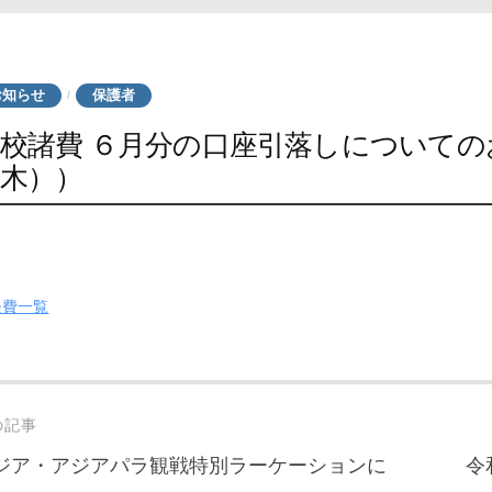
お知らせ
保護者
/
校諸費 ６月分の口座引落しについての
木））
経費一覧
st
の記事
vigation
ジア・アジアパラ観戦特別ラーケーションに
令