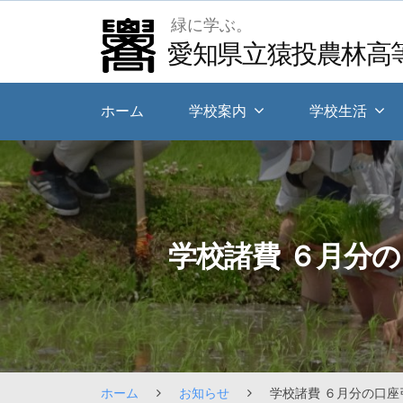
Skip
緑に学ぶ。
to
愛知県立猿投農林高
content
ホーム
学校案内
学校生活
学校諸費 ６月分
ホーム
お知らせ
学校諸費 ６月分の口座